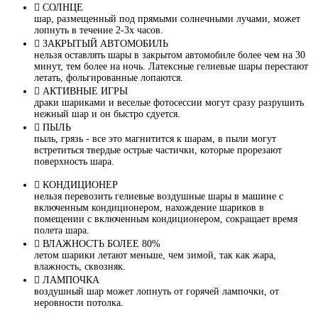
СОЛНЦЕ
шар, размещенный под прямыми солнечными лучами, может
лопнуть в течение 2-3х часов.
ЗАКРЫТЫЙ АВТОМОБИЛЬ
нельзя оставлять шары в закрытом автомобиле более чем на 30
минут, тем более на ночь. Латексные гелиевые шары перестают
летать, фольгированные лопаются.
АКТИВНЫЕ ИГРЫ
драки шариками и веселые фотосессии могут сразу разрушить
нежный шар и он быстро сдуется.
ПЫЛЬ
пыль, грязь - все это магнитится к шарам, в пыли могут
встретиться твердые острые частички, которые прорезают
поверхность шара.
КОНДИЦИОНЕР
нельзя перевозить гелиевые воздушные шары в машине с
включенным кондиционером, нахождение шариков в
помещении с включенным кондиционером, сокращает время
полета шара.
ВЛАЖНОСТЬ БОЛЕЕ 80%
летом шарики летают меньше, чем зимой, так как жара,
влажность, сквозняк.
ЛАМПОЧКА
воздушный шар может лопнуть от горячей лампочки, от
неровности потолка.