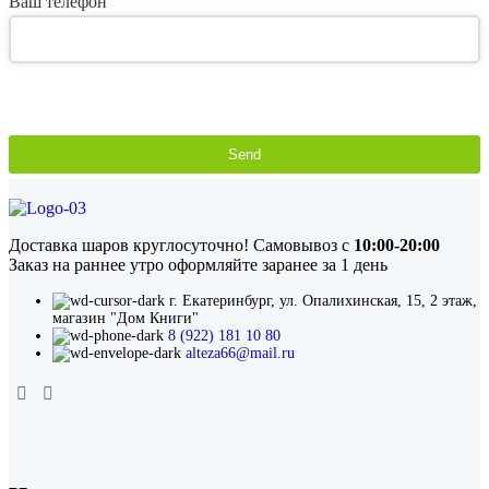
Ваш телефон
Send
This
field
should
be
Доставка шаров круглосуточно! Самовывоз с
10:00-20:00
left
Заказ на раннее утро оформляйте заранее за 1 день
blank
г. Екатеринбург, ул. Опалихинская, 15, 2 этаж,
магазин "Дом Книги"
8 (922) 181 10 80
alteza66@mail.ru