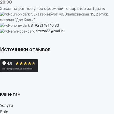
be
20:00
left
Заказ на раннее утро оформляйте заранее за 1 день
blank
г. Екатеринбург, ул. Опалихинская, 15, 2 этаж,
магазин "Дом Книги"
8 (922) 181 10 80
alteza66@mail.ru
Источники отзывов
Клиентам
Услуги
Sale