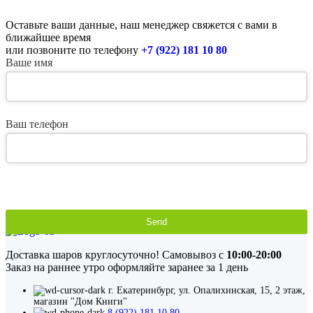
Оставьте ваши данные, наш менеджер свяжется с вами в
ближайшее время
или позвоните по телефону
+7 (922) 181 10 80
Ваше имя
Ваш телефон
Send
This
field
Доставка шаров круглосуточно! Самовывоз с
10:00-20:00
should
Заказ на раннее утро оформляйте заранее за 1 день
be
left
г. Екатеринбург, ул. Опалихинская, 15, 2 этаж,
blank
магазин "Дом Книги"
8 (922) 181 10 80