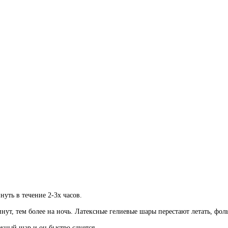
ть в течение 2-3х часов.
инут, тем более на ночь. Латексные гелиевые шары перестают летать, фо
жный шар и он быстро сдуется.