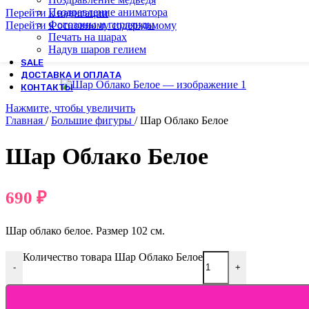
Поздравление аниматора
Перейти к навигации
Фотозоны и гирлянды
Перейти к основному содержимому
Печать на шарах
Надув шаров гелием
SALE
ДОСТАВКА И ОПЛАТА
КОНТАКТЫ
Нажмите, чтобы увеличить
Главная
/
Большие фигуры
/
Шар Облако Белое
Шар Облако Белое
690
₽
Шар облако белое. Размер 102 см.
Количество товара Шар Облако Белое
-
+