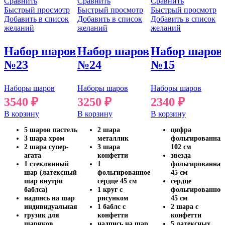
Сравнить
Сравнить
Сравнить
Быстрый просмотр
Быстрый просмотр
Быстрый просмотр
Добавить в список
Добавить в список
Добавить в список
желаний
желаний
желаний
Набор шаров
Набор шаров
Набор шаров
№23
№24
№15
Наборы шаров
Наборы шаров
Наборы шаров
3540
₽
3250
₽
2340
₽
В корзину
В корзину
В корзину
5 шаров пастель
2 шара
цифра
3 шара хром
металлик
фольгированная
2 шара супер-
3 шара
102 см
агата
конфетти
звезда
1 стеклянный
1
фольгированная
шар (латексный
фольгированное
45 см
шар внутри
сердце 45 см
сердце
баблса)
1 круг с
фольгированное
надпись на шар
рисунком
45 см
индивидуальная
1 баблс с
2 шара с
грузик для
конфетти
конфетти
шариков
надпись на шар
5 латексных