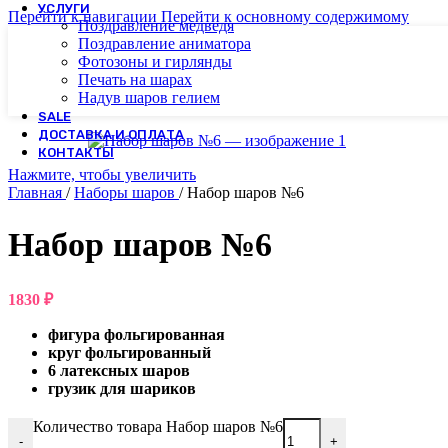
УСЛУГИ
Перейти к навигации
Перейти к основному содержимому
Поздравление медведя
Поздравление аниматора
Фотозоны и гирлянды
Печать на шарах
Надув шаров гелием
SALE
ДОСТАВКА И ОПЛАТА
КОНТАКТЫ
Нажмите, чтобы увеличить
Главная
/
Наборы шаров
/
Набор шаров №6
Набор шаров №6
1830
₽
фигура фольгированная
круг фольгированный
6 латексных шаров
грузик для шариков
Количество товара Набор шаров №6
-
+