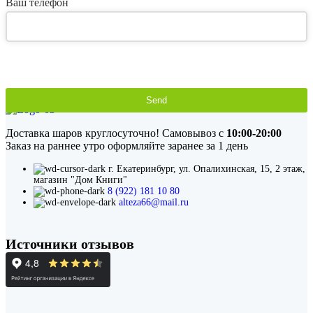
Ваш телефон
Send
This
field
Доставка шаров круглосуточно! Самовывоз с
10:00-20:00
should
Заказ на раннее утро оформляйте заранее за 1 день
be
left
г. Екатеринбург, ул. Опалихинская, 15, 2 этаж,
blank
магазин "Дом Книги"
8 (922) 181 10 80
alteza66@mail.ru
Источники отзывов