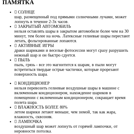
ПАМЯТКА
СОЛНЦЕ
шар, размещенный под прямыми солнечными лучами, может
лопнуть в течение 2-3х часов.
ЗАКРЫТЫЙ АВТОМОБИЛЬ
нельзя оставлять шары в закрытом автомобиле более чем на 30
минут, тем более на ночь. Латексные гелиевые шары перестают
летать, фольгированные лопаются.
АКТИВНЫЕ ИГРЫ
драки шариками и веселые фотосессии могут сразу разрушить
нежный шар и он быстро сдуется.
ПЫЛЬ
пыль, грязь - все это магнитится к шарам, в пыли могут
встретиться твердые острые частички, которые прорезают
поверхность шара.
КОНДИЦИОНЕР
нельзя перевозить гелиевые воздушные шары в машине с
включенным кондиционером, нахождение шариков в
помещении с включенным кондиционером, сокращает время
полета шара.
ВЛАЖНОСТЬ БОЛЕЕ 80%
летом шарики летают меньше, чем зимой, так как жара,
влажность, сквозняк.
ЛАМПОЧКА
воздушный шар может лопнуть от горячей лампочки, от
неровности потолка.