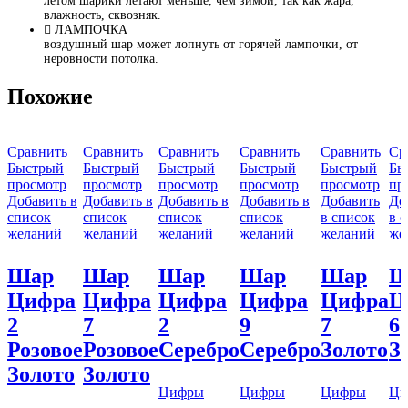
летом шарики летают меньше, чем зимой, так как жара,
влажность, сквозняк.
ЛАМПОЧКА
воздушный шар может лопнуть от горячей лампочки, от
неровности потолка.
Похожие
Сравнить
Сравнить
Сравнить
Сравнить
Сравнить
Ср
Быстрый
Быстрый
Быстрый
Быстрый
Быстрый
Бы
просмотр
просмотр
просмотр
просмотр
просмотр
пр
Добавить в
Добавить в
Добавить в
Добавить в
Добавить
До
список
список
список
список
в список
в 
желаний
желаний
желаний
желаний
желаний
же
Шар
Шар
Шар
Шар
Шар
Ш
Цифра
Цифра
Цифра
Цифра
Цифра
Ц
2
7
2
9
7
6
Розовое
Розовое
Серебро
Серебро
Золото
З
Золото
Золото
Цифры
Цифры
Цифры
Ци