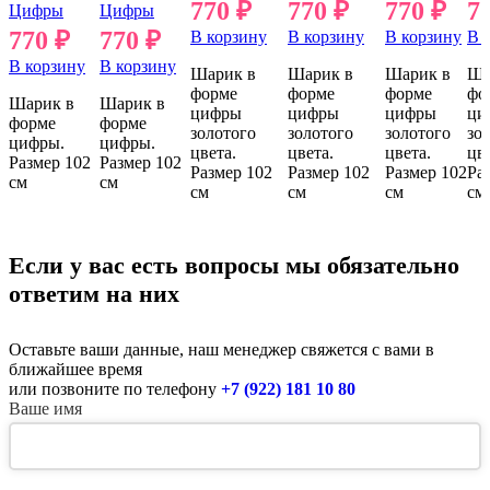
770
₽
770
₽
770
₽
7
Цифры
Цифры
770
₽
770
₽
В корзину
В корзину
В корзину
В 
В корзину
В корзину
Шарик в
Шарик в
Шарик в
Ша
форме
форме
форме
фо
Шарик в
Шарик в
цифры
цифры
цифры
ци
форме
форме
золотого
золотого
золотого
зо
цифры.
цифры.
цвета.
цвета.
цвета.
цве
Размер 102
Размер 102
Размер 102
Размер 102
Размер 102
Ра
см
см
см
см
см
см
Если у вас есть вопросы мы обязательно
ответим на них
Оставьте ваши данные, наш менеджер свяжется с вами в
ближайшее время
или позвоните по телефону
+7 (922) 181 10 80
Ваше имя