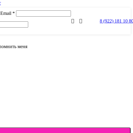
т
 Email
*
8 (922) 181 10 8
помнить меня