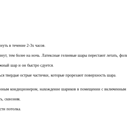
ть в течение 2-3х часов.
инут, тем более на ночь. Латексные гелиевые шары перестают летать, фо
жный шар и он быстро сдуется.
ться твердые острые частички, которые прорезают поверхность шара.
енным кондиционером, нахождение шариков в помещении с включенным 
ь, сквозняк.
сти потолка.