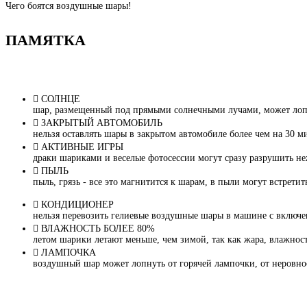
Чего боятся воздушные шары!
ПАМЯТКА
СОЛНЦЕ
шар, размещенный под прямыми солнечными лучами, может лопну
ЗАКРЫТЫЙ АВТОМОБИЛЬ
нельзя оставлять шары в закрытом автомобиле более чем на 30 м
АКТИВНЫЕ ИГРЫ
драки шариками и веселые фотосессии могут сразу разрушить не
ПЫЛЬ
пыль, грязь - все это магнитится к шарам, в пыли могут встрети
КОНДИЦИОНЕР
нельзя перевозить гелиевые воздушные шары в машине с включ
ВЛАЖНОСТЬ БОЛЕЕ 80%
летом шарики летают меньше, чем зимой, так как жара, влажност
ЛАМПОЧКА
воздушный шар может лопнуть от горячей лампочки, от неровно