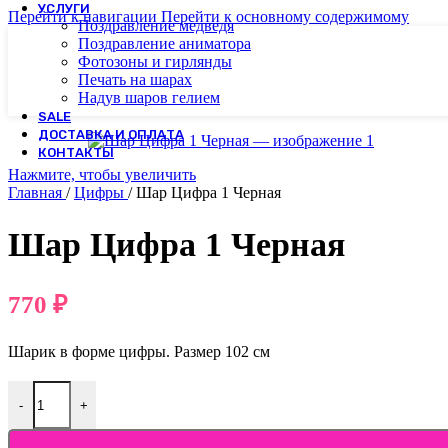
УСЛУГИ
Перейти к навигации
Перейти к основному содержимому
Поздравление медведя
Поздравление аниматора
Фотозоны и гирлянды
Печать на шарах
Надув шаров гелием
SALE
ДОСТАВКА И ОПЛАТА
КОНТАКТЫ
Нажмите, чтобы увеличить
Главная
/
Цифры
/
Шар Цифра 1 Черная
Шар Цифра 1 Черная
770
₽
Шарик в форме цифры. Размер 102 см
-
+