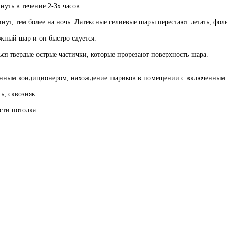
ть в течение 2-3х часов.
инут, тем более на ночь. Латексные гелиевые шары перестают летать, фо
жный шар и он быстро сдуется.
ться твердые острые частички, которые прорезают поверхность шара.
енным кондиционером, нахождение шариков в помещении с включенным 
ь, сквозняк.
сти потолка.