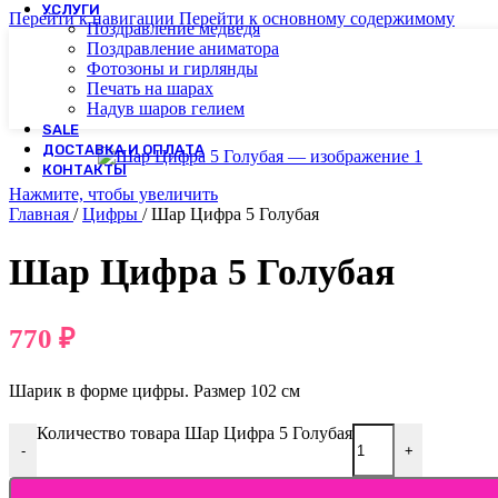
УСЛУГИ
Перейти к навигации
Перейти к основному содержимому
Поздравление медведя
Поздравление аниматора
Фотозоны и гирлянды
Печать на шарах
Надув шаров гелием
SALE
ДОСТАВКА И ОПЛАТА
КОНТАКТЫ
Нажмите, чтобы увеличить
Главная
/
Цифры
/
Шар Цифра 5 Голубая
Шар Цифра 5 Голубая
770
₽
Шарик в форме цифры. Размер 102 см
Количество товара Шар Цифра 5 Голубая
-
+