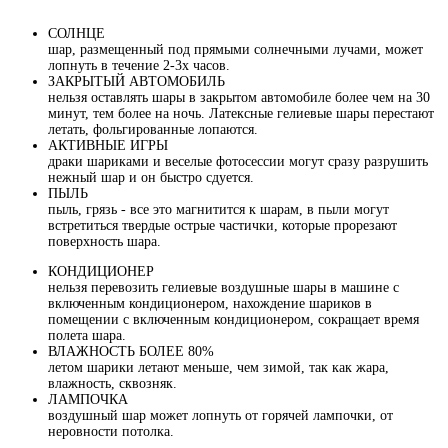
СОЛНЦЕ
шар, размещенный под прямыми солнечными лучами, может
лопнуть в течение 2-3х часов.
ЗАКРЫТЫЙ АВТОМОБИЛЬ
нельзя оставлять шары в закрытом автомобиле более чем на 30
минут, тем более на ночь. Латексные гелиевые шары перестают
летать, фольгированные лопаются.
АКТИВНЫЕ ИГРЫ
драки шариками и веселые фотосессии могут сразу разрушить
нежный шар и он быстро сдуется.
ПЫЛЬ
пыль, грязь - все это магнитится к шарам, в пыли могут
встретиться твердые острые частички, которые прорезают
поверхность шара.
КОНДИЦИОНЕР
нельзя перевозить гелиевые воздушные шары в машине с
включенным кондиционером, нахождение шариков в
помещении с включенным кондиционером, сокращает время
полета шара.
ВЛАЖНОСТЬ БОЛЕЕ 80%
летом шарики летают меньше, чем зимой, так как жара,
влажность, сквозняк.
ЛАМПОЧКА
воздушный шар может лопнуть от горячей лампочки, от
неровности потолка.