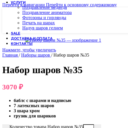
УСЛУГИ
Перейти к навигации
Перейти к основному содержимому
Поздравление медведя
Поздравление аниматора
Фотозоны и гирлянды
Печать на шарах
Надув шаров гелием
SALE
ДОСТАВКА И ОПЛАТА
КОНТАКТЫ
Нажмите, чтобы увеличить
Главная
/
Наборы шаров
/
Набор шаров №35
Набор шаров №35
3070
₽
баблс с шарами и надписью
7 латексных шаров
3 шара хром
грузик для шариков
Количество товара Набор шаров №35