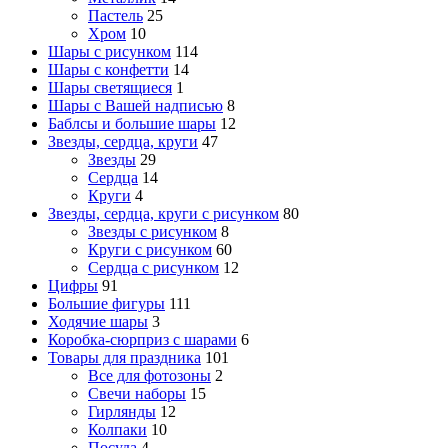
Пастель
25
Хром
10
Шары с рисунком
114
Шары с конфетти
14
Шары светящиеся
1
Шары с Вашей надписью
8
Баблсы и большие шары
12
Звезды, сердца, круги
47
Звезды
29
Сердца
14
Круги
4
Звезды, сердца, круги с рисунком
80
Звезды с рисунком
8
Круги с рисунком
60
Сердца с рисунком
12
Цифры
91
Большие фигуры
111
Ходячие шары
3
Коробка-сюрприз с шарами
6
Товары для праздника
101
Все для фотозоны
2
Свечи наборы
15
Гирлянды
12
Колпаки
10
Посуда
4