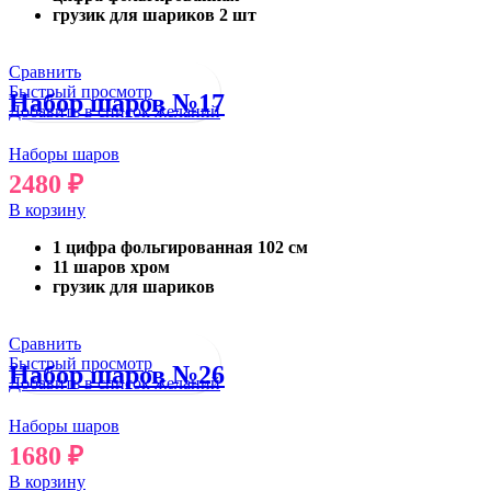
грузик для шариков 2 шт
Сравнить
Быстрый просмотр
Набор шаров №17
Добавить в список желаний
Наборы шаров
2480
₽
В корзину
1 цифра фольгированная 102 см
11 шаров хром
грузик для шариков
Сравнить
Быстрый просмотр
Набор шаров №26
Добавить в список желаний
Наборы шаров
1680
₽
В корзину