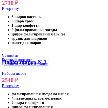
2710
₽
В корзину
6 шаров пастель
3 шара хром
1 шар конфетти
2 фольгированные звезды
цифра фольгированная 102 см
грузик для шариков
пакет для шаров
Сравнить
Быстрый просмотр
Набор шаров №2
Добавить в список желаний
Наборы шаров
2540
₽
В корзину
фольгированная звезда большая
4 латексных шара металлик
2 шара с конфетти
цифра фольгированная