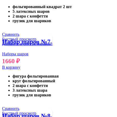
фольгированный квадрат 2 шт
5 латексных шаров
2 шара с конфетти
грузик для шариков
Сравнить
Быстрый просмотр
Набор шаров №7
Добавить в список желаний
Наборы шаров
1660
₽
В корзину
фигура фольгированная
круг фольгированный
2 шара с конфетти
3 латексных шара
грузик для шариков
Сравнить
Быстрый просмотр
Набор шаров №8