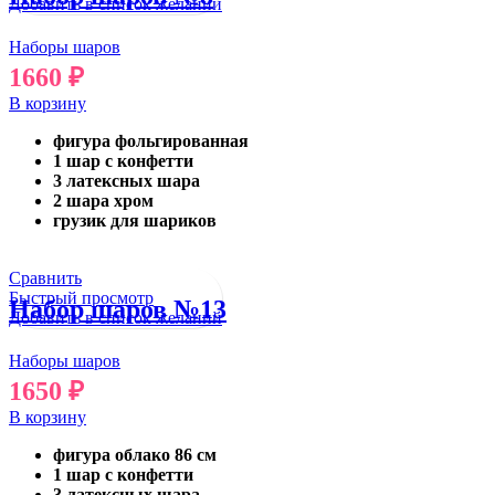
Добавить в список желаний
Наборы шаров
1660
₽
В корзину
фигура фольгированная
1 шар с конфетти
3 латексных шара
2 шара хром
грузик для шариков
Сравнить
Быстрый просмотр
Набор шаров №13
Добавить в список желаний
Наборы шаров
1650
₽
В корзину
фигура облако 86 см
1 шар с конфетти
3 латексных шара