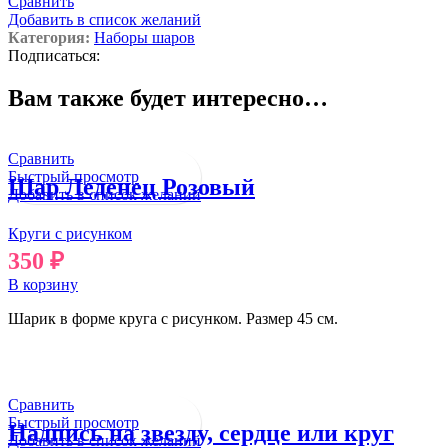
Сравнить
Добавить в список желаний
Категория:
Наборы шаров
Подписаться:
Вам также будет интересно…
Сравнить
Быстрый просмотр
Шар Леденец Розовый
Добавить в список желаний
Круги с рисунком
350
₽
В корзину
Шарик в форме круга с рисунком. Размер 45 см.
Сравнить
Быстрый просмотр
Надпись на звезду, сердце или круг
Добавить в список желаний