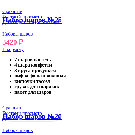
Сравнить
Быстрый просмотр
Набор шаров №25
Добавить в список желаний
Наборы шаров
3420
₽
В корзину
7 шаров пастель
4 шара конфетти
3 круга с рисунком
цифра фольгированная
кисточки тассел
грузик для шариков
пакет для шаров
Сравнить
Быстрый просмотр
Набор шаров №20
Добавить в список желаний
Наборы шаров