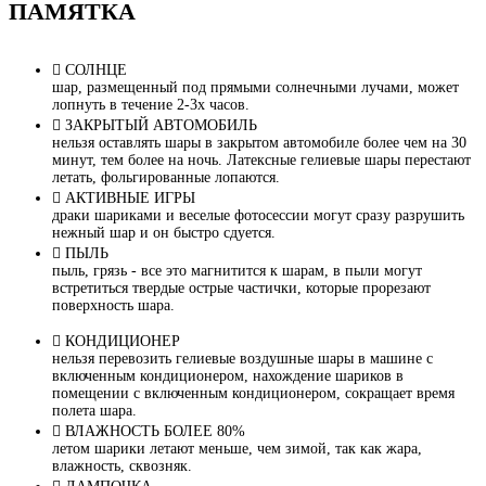
ПАМЯТКА
СОЛНЦЕ
шар, размещенный под прямыми солнечными лучами, может
лопнуть в течение 2-3х часов.
ЗАКРЫТЫЙ АВТОМОБИЛЬ
нельзя оставлять шары в закрытом автомобиле более чем на 30
минут, тем более на ночь. Латексные гелиевые шары перестают
летать, фольгированные лопаются.
АКТИВНЫЕ ИГРЫ
драки шариками и веселые фотосессии могут сразу разрушить
нежный шар и он быстро сдуется.
ПЫЛЬ
пыль, грязь - все это магнитится к шарам, в пыли могут
встретиться твердые острые частички, которые прорезают
поверхность шара.
КОНДИЦИОНЕР
нельзя перевозить гелиевые воздушные шары в машине с
включенным кондиционером, нахождение шариков в
помещении с включенным кондиционером, сокращает время
полета шара.
ВЛАЖНОСТЬ БОЛЕЕ 80%
летом шарики летают меньше, чем зимой, так как жара,
влажность, сквозняк.