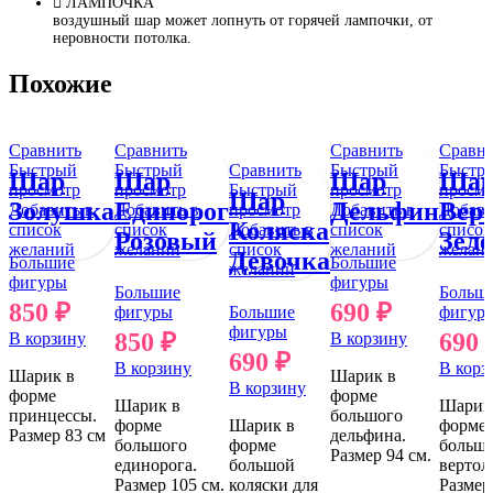
ЛАМПОЧКА
воздушный шар может лопнуть от горячей лампочки, от
неровности потолка.
Похожие
Сравнить
Сравнить
Сравнить
Сравн
Быстрый
Быстрый
Сравнить
Быстрый
Быстр
Шар
Шар
Шар
Ша
просмотр
просмотр
Быстрый
просмотр
просмо
Шар
Золушка
Единорог
Дельфин
Вер
Добавить в
Добавить в
просмотр
Добавить в
Добави
Коляска
список
список
Добавить в
список
список
Розовый
Зел
желаний
желаний
список
желаний
желан
Девочка
Большие
Большие
желаний
фигуры
фигуры
Большие
Больш
850
₽
690
₽
фигуры
Большие
фигур
фигуры
850
₽
690
В корзину
В корзину
690
₽
В корзину
В корз
Шарик в
Шарик в
В корзину
форме
форме
Шарик в
Шарик
принцессы.
большого
форме
Шарик в
форме
Размер 83 см
дельфина.
большого
форме
больш
Размер 94 см.
единорога.
большой
вертол
Размер 105 см.
коляски для
Размер