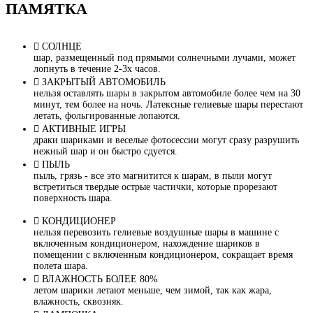
ПАМЯТКА
СОЛНЦЕ
шар, размещенный под прямыми солнечными лучами, может
лопнуть в течение 2-3х часов.
ЗАКРЫТЫЙ АВТОМОБИЛЬ
нельзя оставлять шары в закрытом автомобиле более чем на 30
минут, тем более на ночь. Латексные гелиевые шары перестают
летать, фольгированные лопаются.
АКТИВНЫЕ ИГРЫ
драки шариками и веселые фотосессии могут сразу разрушить
нежный шар и он быстро сдуется.
ПЫЛЬ
пыль, грязь - все это магнитится к шарам, в пыли могут
встретиться твердые острые частички, которые прорезают
поверхность шара.
КОНДИЦИОНЕР
нельзя перевозить гелиевые воздушные шары в машине с
включенным кондиционером, нахождение шариков в
помещении с включенным кондиционером, сокращает время
полета шара.
ВЛАЖНОСТЬ БОЛЕЕ 80%
летом шарики летают меньше, чем зимой, так как жара,
влажность, сквозняк.