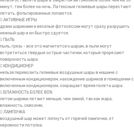
нельзя оставлять шары в закрытом автомобиле более чем на 30
минут, тем более на ночь. Латексные гелиевые шары перестают
летать, фольгированные лопаются.
АКТИВНЫЕ ИГРЫ
драки шариками и веселые фотосессии могут сразу разрушить
нежный шар и он быстро сдуется.
ПЫЛЬ
пыль, грязь - все это магнитится к шарам, в пыли могут
встретиться твердые острые частички, которые прорезают
поверхность шара.
КОНДИЦИОНЕР
нельзя перевозить гелиевые воздушные шары в машине с
включенным кондиционером, нахождение шариков в помещении с
включенным кондиционером, сокращает время полета шара.
ВЛАЖНОСТЬ БОЛЕЕ 80%
летом шарики летают меньше, чем зимой, так как жара,
влажность, сквозняк.
ЛАМПОЧКА
воздушный шар может лопнуть от горячей лампочки, от
неровности потолка.