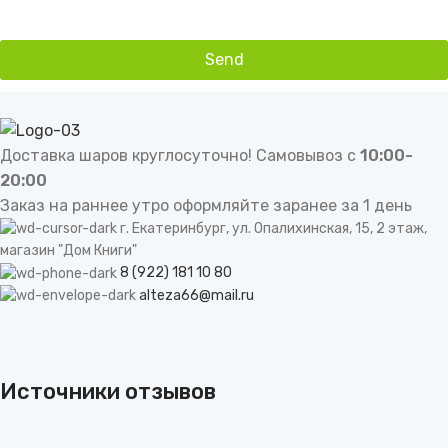
Send
This
field
should
be
Доставка шаров круглосуточно! Самовывоз с
10:00-
left
20:00
blank
Заказ на раннее утро оформляйте заранее за 1 день
г. Екатеринбург, ул. Опалихинская, 15, 2 этаж,
магазин "Дом Книги"
8 (922) 181 10 80
alteza66@mail.ru
Источники отзывов