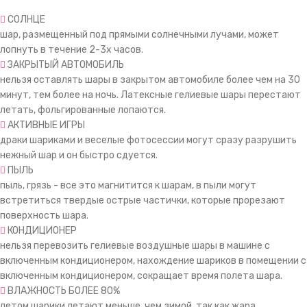
СОЛНЦЕ
шар, размещенный под прямыми солнечными лучами, может
лопнуть в течение 2-3х часов.
ЗАКРЫТЫЙ АВТОМОБИЛЬ
нельзя оставлять шары в закрытом автомобиле более чем на 30
минут, тем более на ночь. Латексные гелиевые шары перестают
летать, фольгированные лопаются.
АКТИВНЫЕ ИГРЫ
драки шариками и веселые фотосессии могут сразу разрушить
нежный шар и он быстро сдуется.
ПЫЛЬ
пыль, грязь - все это магнитится к шарам, в пыли могут
встретиться твердые острые частички, которые прорезают
поверхность шара.
КОНДИЦИОНЕР
нельзя перевозить гелиевые воздушные шары в машине с
включенным кондиционером, нахождение шариков в помещении с
включенным кондиционером, сокращает время полета шара.
ВЛАЖНОСТЬ БОЛЕЕ 80%
летом шарики летают меньше, чем зимой, так как жара,