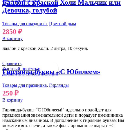
Баллон с краской Холи Мальчик или
Добавить в список желаний
Девочка, голубой
Товары для праздника
,
Цветной дым
2850
₽
В корзину
Баллон с краской Холи. 2 литра, 10 секунд.
Сравнить
Быстрый просмотр
Гирлянда-буквы «С Юбилеем»
Добавить в список желаний
Товары для праздника
,
Гирлянды
250
₽
В корзину
Гирлянда-буквы "С Юбилеем!" идеально подойдет для
празднования знаменательной даты и порадует именинника
изысканным дизайном. В дополнение к гирлянде-буквам Вы
можете взять свечи, а также фольгированные шары с «С