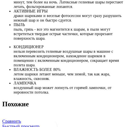
минут, тем более на ночь. Латексные гелиевые шары перестают
летать, фольгированные лопаются.
АКТИВНЫЕ ИГРЫ
драки шариками и веселые фотосессии могут сразу разрушить
нежный шар и он быстро сдуется.
ПЫЛЬ
пыль, грязь - все это магнитится к шарам, в пыли могут
встретиться твердые острые частички, которые прорезают
поверхность шара.
КОНДИЦИОНЕР
нельзя перевозить гелиевые воздушные шары в машине с
включенным кондиционером, нахождение шариков в
помещении с включенным кондиционером, сокращает время
полета шара.
ВЛАЖНОСТЬ БОЛЕЕ 80%
летом шарики летают меньше, чем зимой, так как жара,
влажность, сквозняк.
ЛАМПОЧКА
воздушный шар может лопнуть от горячей лампочки, от
неровности потолка.
Похожие
Сравнить
Быстрый просмотр