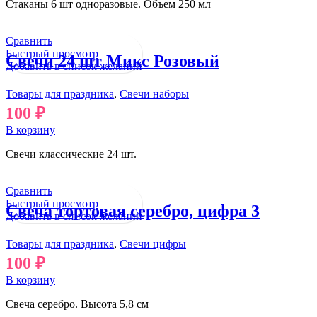
Стаканы 6 шт одноразовые. Объем 250 мл
Сравнить
Быстрый просмотр
Свечи 24 шт Микс Розовый
Добавить в список желаний
Товары для праздника
,
Свечи наборы
100
₽
В корзину
Свечи классические 24 шт.
Сравнить
Быстрый просмотр
Свеча тортовая серебро, цифра 3
Добавить в список желаний
Товары для праздника
,
Свечи цифры
100
₽
В корзину
Свеча серебро. Высота 5,8 см