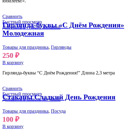
юбилеем!».
Сравнить
Быстрый просмотр
Гирлянда-буквы «С Днём Рождения»
Добавить в список желаний
Молодежная
Товары для праздника
,
Гирлянды
250
₽
В корзину
Гирлянда-буквы “С Днём Рождения!” Длина 2,3 метра
Сравнить
Быстрый просмотр
Стаканы Сладкий День Рождения
Добавить в список желаний
Товары для праздника
,
Посуда
100
₽
В корзину