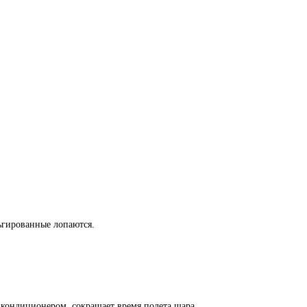
льгированные лопаются.
кондиционером, сокращает время полета шара.