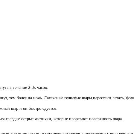
ть в течение 2-3х часов.
инут, тем более на ночь. Латексные гелиевые шары перестают летать, фо
жный шар и он быстро сдуется.
ться твердые острые частички, которые прорезают поверхность шара.
енным кондиционером, нахождение шариков в помещении с включенным 