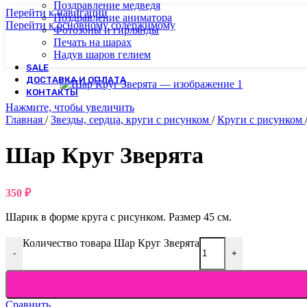
Поздравление медведя
Перейти к навигации
Поздравление аниматора
Перейти к основному содержимому
Фотозоны и гирлянды
Печать на шарах
Надув шаров гелием
SALE
ДОСТАВКА И ОПЛАТА
КОНТАКТЫ
Нажмите, чтобы увеличить
Главная
/
Звезды, сердца, круги с рисунком
/
Круги с рисунком
Шар Круг Зверята
350
₽
Шарик в форме круга с рисунком. Размер 45 см.
Количество товара Шар Круг Зверята
-
+
Сравнить