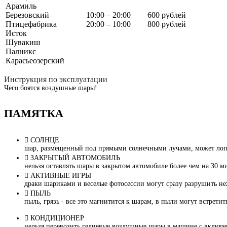
Арамиль
Березовский
10:00 – 20:00
600 рублей
Птицефабрика
20:00 – 10:00
800 рублей
Исток
Шувакиш
Палникс
Карасьеозерский
Инструкция по эксплуатации
Чего боятся воздушные шары!
ПАМЯТКА
СОЛНЦЕ
шар, размещенный под прямыми солнечными лучами, может лопну
ЗАКРЫТЫЙ АВТОМОБИЛЬ
нельзя оставлять шары в закрытом автомобиле более чем на 30 м
АКТИВНЫЕ ИГРЫ
драки шариками и веселые фотосессии могут сразу разрушить не
ПЫЛЬ
пыль, грязь - все это магнитится к шарам, в пыли могут встрети
КОНДИЦИОНЕР
нельзя перевозить гелиевые воздушные шары в машине с включ