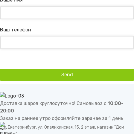
Ваш телефон
Send
This
field
should
be
Доставка шаров круглосуточно! Самовывоз с
10:00-
left
20:00
blank
Заказ на раннее утро оформляйте заранее за 1 день
г. Екатеринбург, ул. Опалихинская, 15, 2 этаж, магазин "Дом
Книги"