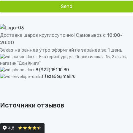
Send
This
field
should
be
Доставка шаров круглосуточно! Самовывоз с
10:00-
left
20:00
blank
Заказ на раннее утро оформляйте заранее за 1 день
г. Екатеринбург, ул. Опалихинская, 15, 2 этаж,
магазин "Дом Книги"
8 (922) 181 10 80
alteza66@mail.ru
Источники отзывов