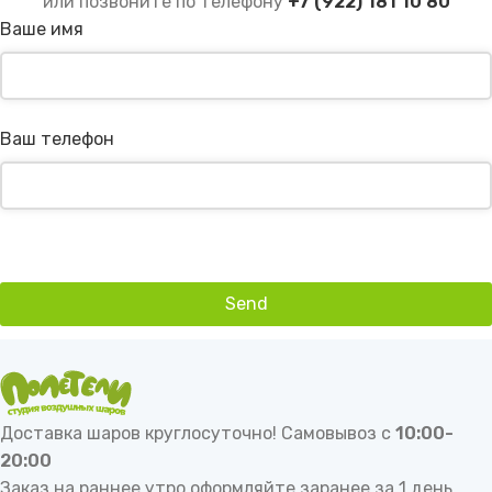
или позвоните по телефону
+7 (922) 181 10 80
Ваше имя
Ваш телефон
Send
This
field
should
be
Доставка шаров круглосуточно! Самовывоз с
10:00-
left
20:00
blank
Заказ на раннее утро оформляйте заранее за 1 день