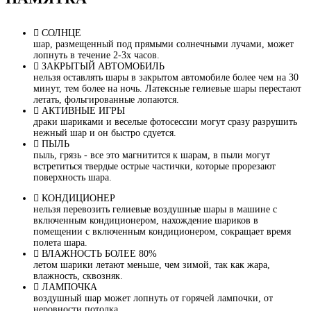
СОЛНЦЕ
шар, размещенный под прямыми солнечными лучами, может
лопнуть в течение 2-3х часов.
ЗАКРЫТЫЙ АВТОМОБИЛЬ
нельзя оставлять шары в закрытом автомобиле более чем на 30
минут, тем более на ночь. Латексные гелиевые шары перестают
летать, фольгированные лопаются.
АКТИВНЫЕ ИГРЫ
драки шариками и веселые фотосессии могут сразу разрушить
нежный шар и он быстро сдуется.
ПЫЛЬ
пыль, грязь - все это магнитится к шарам, в пыли могут
встретиться твердые острые частички, которые прорезают
поверхность шара.
КОНДИЦИОНЕР
нельзя перевозить гелиевые воздушные шары в машине с
включенным кондиционером, нахождение шариков в
помещении с включенным кондиционером, сокращает время
полета шара.
ВЛАЖНОСТЬ БОЛЕЕ 80%
летом шарики летают меньше, чем зимой, так как жара,
влажность, сквозняк.
ЛАМПОЧКА
воздушный шар может лопнуть от горячей лампочки, от
неровности потолка.