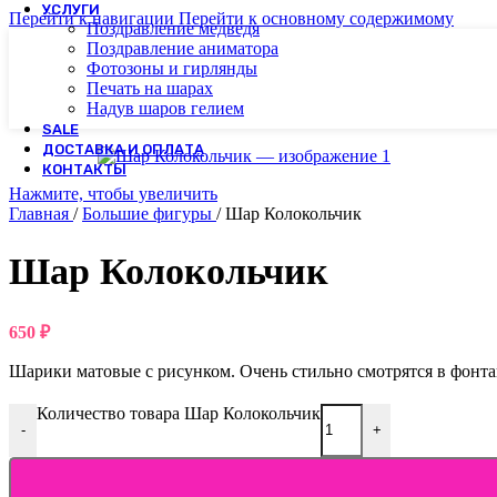
УСЛУГИ
Перейти к навигации
Перейти к основному содержимому
Поздравление медведя
Поздравление аниматора
Фотозоны и гирлянды
Печать на шарах
Надув шаров гелием
SALE
ДОСТАВКА И ОПЛАТА
КОНТАКТЫ
Нажмите, чтобы увеличить
Главная
/
Большие фигуры
/
Шар Колокольчик
Шар Колокольчик
650
₽
Шарики матовые с рисунком. Очень стильно смотрятся в фонта
Количество товара Шар Колокольчик
-
+