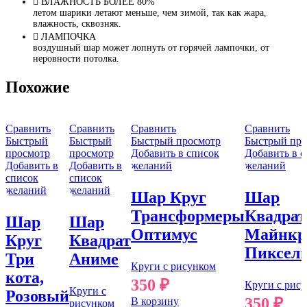
ВЛАЖНОСТЬ БОЛЕЕ 80%
летом шарики летают меньше, чем зимой, так как жара,
влажность, сквозняк.
ЛАМПОЧКА
воздушный шар может лопнуть от горячей лампочки, от
неровности потолка.
Похожие
Сравнить
Сравнить
Сравнить
Сравнить
Быстрый
Быстрый
Быстрый просмотр
Быстрый про
просмотр
просмотр
Добавить в список
Добавить в 
Добавить в
Добавить в
желаний
желаний
список
список
желаний
желаний
Шар Круг
Шар
Трансформеры
Квадрат
Шар
Шар
Оптимус
Майнкр
Круг
Квадрат
Пиксел
Три
Аниме
Круги с рисунком
кота,
350
₽
Круги с рис
Круги с
Розовый
350
₽
В корзину
рисунком