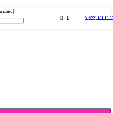
ательно
8 (922) 181 10 8
я