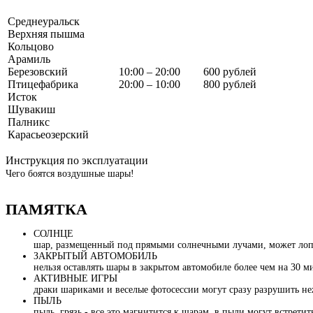
Среднеуральск
Верхняя пышма
Кольцово
Арамиль
Березовский
10:00 – 20:00
600 рублей
Птицефабрика
20:00 – 10:00
800 рублей
Исток
Шувакиш
Палникс
Карасьеозерский
Инструкция по эксплуатации
Чего боятся воздушные шары!
ПАМЯТКА
СОЛНЦЕ
шар, размещенный под прямыми солнечными лучами, может лопну
ЗАКРЫТЫЙ АВТОМОБИЛЬ
нельзя оставлять шары в закрытом автомобиле более чем на 30 м
АКТИВНЫЕ ИГРЫ
драки шариками и веселые фотосессии могут сразу разрушить не
ПЫЛЬ
пыль, грязь - все это магнитится к шарам, в пыли могут встрети