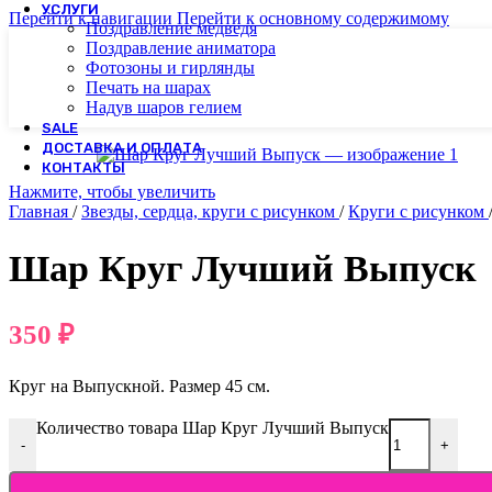
УСЛУГИ
Перейти к навигации
Перейти к основному содержимому
Поздравление медведя
Поздравление аниматора
Фотозоны и гирлянды
Печать на шарах
Надув шаров гелием
SALE
ДОСТАВКА И ОПЛАТА
КОНТАКТЫ
Нажмите, чтобы увеличить
Главная
/
Звезды, сердца, круги с рисунком
/
Круги с рисунком
Шар Круг Лучший Выпуск
350
₽
Круг на Выпускной. Размер 45 см.
Количество товара Шар Круг Лучший Выпуск
-
+