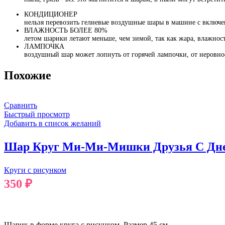
КОНДИЦИОНЕР
нельзя перевозить гелиевые воздушные шары в машине с включ
ВЛАЖНОСТЬ БОЛЕЕ 80%
летом шарики летают меньше, чем зимой, так как жара, влажност
ЛАМПОЧКА
воздушный шар может лопнуть от горячей лампочки, от неровно
Похожие
Сравнить
Быстрый просмотр
Добавить в список желаний
Шар Круг Ми-Ми-Мишки Друзья С Дне
Круги с рисунком
350
₽
В КОРЗИНУ
Шарик в форме круга с рисунком. Размер 45 см.