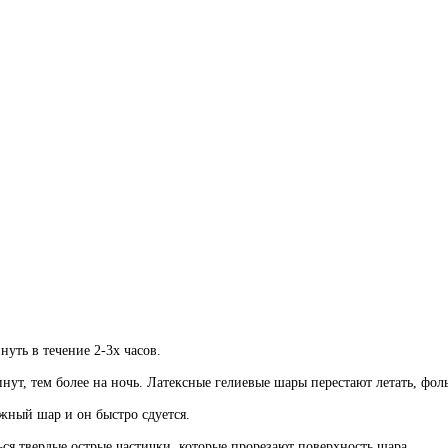
ть в течение 2-3х часов.
инут, тем более на ночь. Латексные гелиевые шары перестают летать, фо
жный шар и он быстро сдуется.
ться твердые острые частички, которые прорезают поверхность шара.