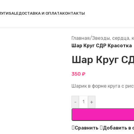
у
ЛУГИ
SALE
ДОСТАВКА И ОПЛАТА
КОНТАКТЫ
Главная
/
Звезды, сердца, 
Шар Круг СДР Красотка
Шар Круг С
350
₽
Шарик в форме круга с рис
-
+
Сравнить
Добавить в 