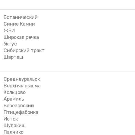
Ботанический
Синие Камни
ЖБИ
Широкая речка
Уктус
Сибирский тракт
Шарташ
Среднеуральск
Верхняя пышма
Кольцово
Арамиль
Березовский
Птицефабрика
Исток
Шувакиш
Палникс