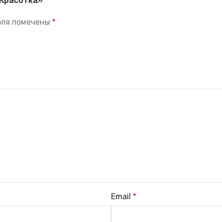
 Красотка»
оля помечены
*
Email
*