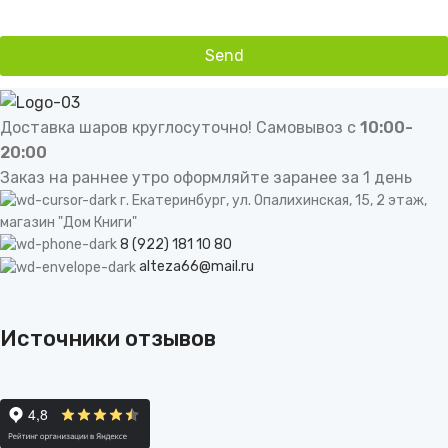
Send
This
field
should
Доставка шаров круглосуточно! Самовывоз с
10:00-
be
20:00
left
Заказ на раннее утро оформляйте заранее за 1 день
blank
г. Екатеринбург, ул. Опалихинская, 15, 2 этаж,
магазин "Дом Книги"
8 (922) 181 10 80
alteza66@mail.ru
Источники отзывов