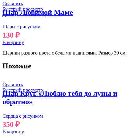
Сравнить
Быстрый просмотр
Шар Любимой Маме
Добавить в список желаний
Шары с рисунком
130
₽
В корзину
Шарики разного цвета с белыми надписями. Размер 30 см.
Похожие
Сравнить
Быстрый просмотр
Шар Круг «Люблю тебя до луны и
Добавить в список желаний
обратно»
Сердца с рисунком
350
₽
В корзину