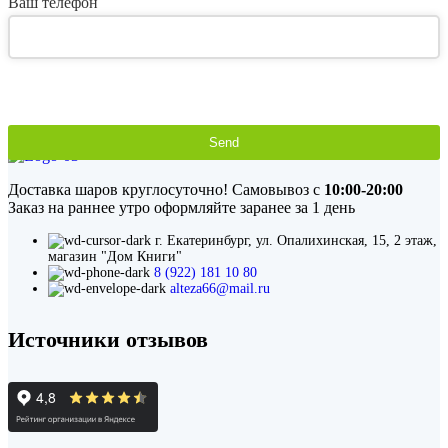
Ваш телефон
Send
This
field
Доставка шаров круглосуточно! Самовывоз с
10:00-20:00
should
Заказ на раннее утро оформляйте заранее за 1 день
be
left
г. Екатеринбург, ул. Опалихинская, 15, 2 этаж,
blank
магазин "Дом Книги"
8 (922) 181 10 80
alteza66@mail.ru
Источники отзывов