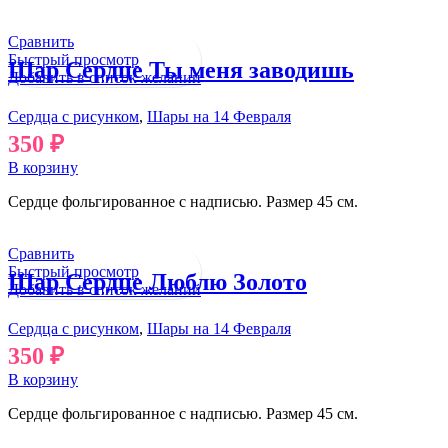
Сравнить
Быстрый просмотр
Шар Сердце Ты меня заводишь
Добавить в список желаний
Сердца с рисунком
,
Шары на 14 Февраля
350
₽
В корзину
Сердце фольгированное с надписью. Размер 45 см.
Сравнить
Быстрый просмотр
Шар Сердце Люблю Золото
Добавить в список желаний
Сердца с рисунком
,
Шары на 14 Февраля
350
₽
В корзину
Сердце фольгированное с надписью. Размер 45 см.