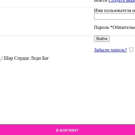
Войти
Создать акк
Имя пользователя 
Пароль
*
Обязатель
Войти
Забыли пароль?
м
/
Шар Сердце Леди Баг
В КОРЗИНУ