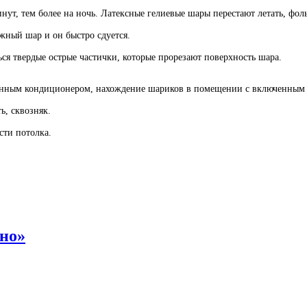
инут, тем более на ночь. Латексные гелиевые шары перестают летать, фо
жный шар и он быстро сдуется.
ться твердые острые частички, которые прорезают поверхность шара.
енным кондиционером, нахождение шариков в помещении с включенным 
ь, сквозняк.
сти потолка.
тно»