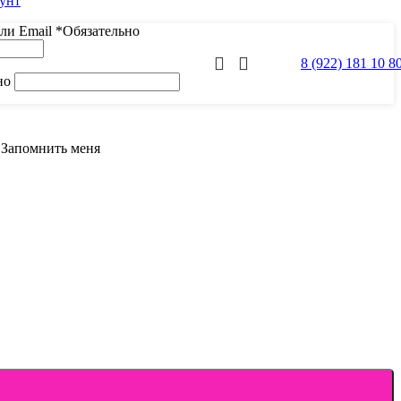
аунт
или Email
*
Обязательно
8 (922) 181 10 8
но
Запомнить меня