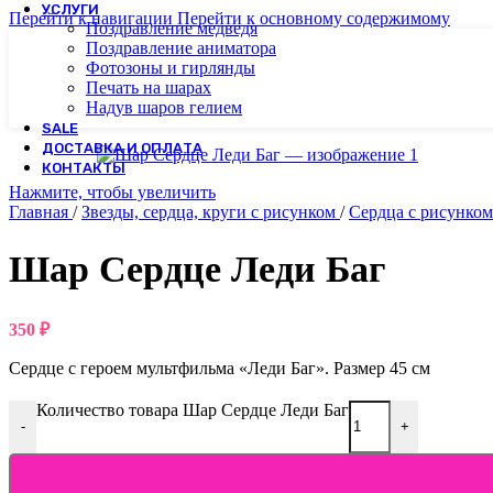
УСЛУГИ
Перейти к навигации
Перейти к основному содержимому
Поздравление медведя
Поздравление аниматора
Фотозоны и гирлянды
Печать на шарах
Надув шаров гелием
SALE
ДОСТАВКА И ОПЛАТА
КОНТАКТЫ
Нажмите, чтобы увеличить
Главная
/
Звезды, сердца, круги с рисунком
/
Сердца с рисунко
Шар Сердце Леди Баг
350
₽
Сердце с героем мультфильма «Леди Баг». Размер 45 см
Количество товара Шар Сердце Леди Баг
-
+