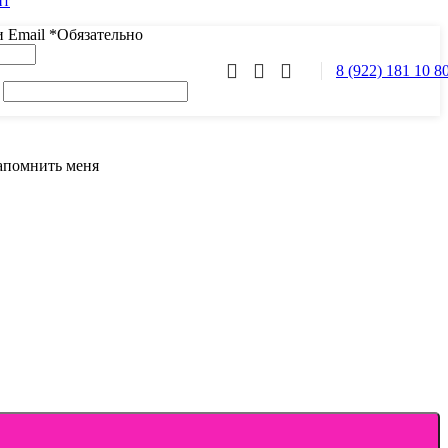
нт
и Email
*
Обязательно
8 (922) 181 10 8
апомнить меня