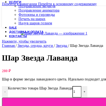
УСЛУГИ
Перейти к навигации
Перейти к основному содержимому
Поздравление медведя
Поздравление аниматора
Фотозоны и гирлянды
Печать на шарах
Надув шаров гелием
SALE
ДОСТАВКА И ОПЛАТА
КОНТАКТЫ
Нажмите, чтобы увеличить
Главная
/
Звезды, сердца, круги
/
Звезды
/
Шар Звезда Лаванда
Шар Звезда Лаванда
280
₽
Шар в форме звезды лавандового цвета. Идеально подходит д
Количество товара Шар Звезда Лаванда
-
+