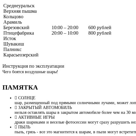
Среднеуральск
Верхняя пышма
Кольцово
Арамиль
Березовский
10:00 – 20:00
600 рублей
Птицефабрика
20:00 – 10:00
800 рублей
Исток
Шувакиш
Палникс
Карасьеозерский
Инструкция по эксплуатации
Чего боятся воздушные шары!
ПАМЯТКА
СОЛНЦЕ
шар, размещенный под прямыми солнечными лучами, может лопну
ЗАКРЫТЫЙ АВТОМОБИЛЬ
нельзя оставлять шары в закрытом автомобиле более чем на 30 м
АКТИВНЫЕ ИГРЫ
драки шариками и веселые фотосессии могут сразу разрушить не
ПЫЛЬ
пыль, грязь - все это магнитится к шарам, в пыли могут встрети