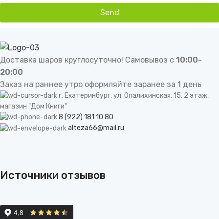
Send
This
field
should
be
Доставка шаров круглосуточно! Самовывоз с
10:00-
left
20:00
blank
Заказ на раннее утро оформляйте заранее за 1 день
г. Екатеринбург, ул. Опалихинская, 15, 2 этаж,
магазин "Дом Книги"
8 (922) 181 10 80
alteza66@mail.ru
Источники отзывов